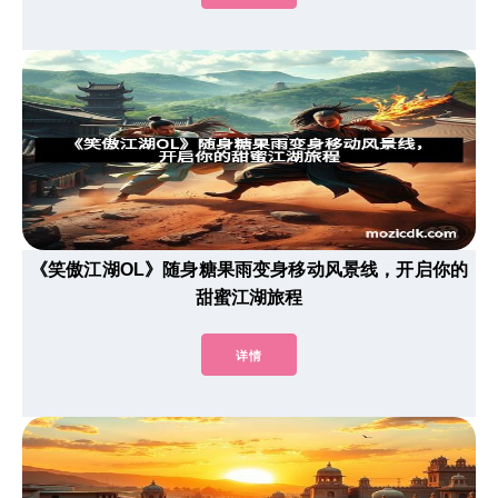
《笑傲江湖OL》随身糖果雨变身移动风景线，开启你的
甜蜜江湖旅程
详情