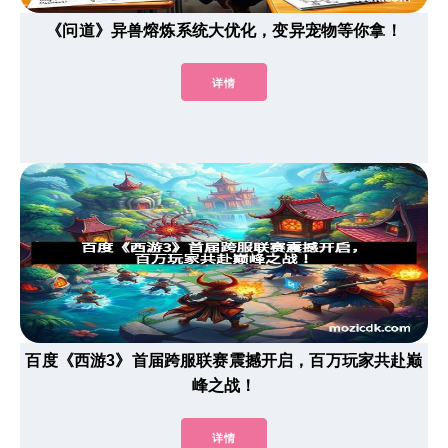
《问道》异兽熔炼系统大优化，变异宠物等你拿！
详情
百度《西游3》首届跨服联赛震撼开启，百万玩家共赴巅
峰之战！
详情