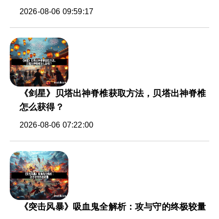
2026-08-06 09:59:17
《剑星》贝塔出神脊椎获取方法，贝塔出神脊椎
怎么获得？
2026-08-06 07:22:00
《突击风暴》吸血鬼全解析：攻与守的终极较量