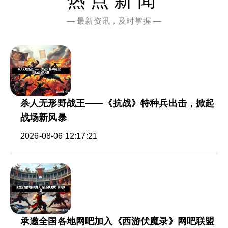
热点新闻
— 最新资讯，及时掌握 —
杀人无形野战王——《抗战》特种兵出击，掀起
战场新风暴
2026-08-06 12:17:21
承邀全国各地网吧加入《西游伏魔录》网吧联盟