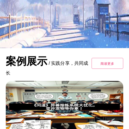
案例展示
/
实践分享，共同成
阅读更多
长