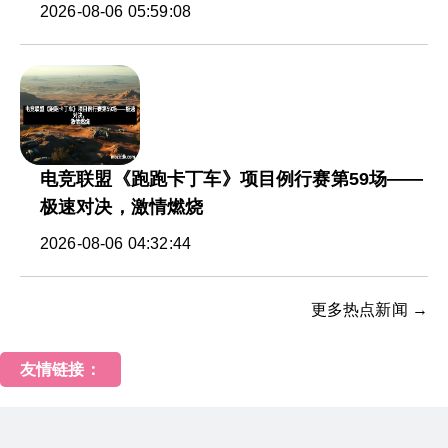
2026-08-06 05:59:08
电竞联盟《跑跑卡丁车》项目例行赛第59场——
极速对决，激情燃烧
2026-08-06 04:32:44
更多热点新闻 →
友情链接：